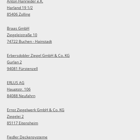
Anton Hanrieder e.K.
Harland 19 1/2
85406 Zolling
Braas GmbH
Ziegeleistraße 10
74722 Buchen - Hainstadt
Erbersdobler Ziegel GmbH & Co. KG
Gurlan 2
94081 Fürstenzell
ERLUS AG
Hauptstr. 106
84088 Neufahrn
Ernst Ziegelwerk GmbH & Co. KG
Ziegelei 2
85117 Eitensheim
Fiedler Deckensysteme