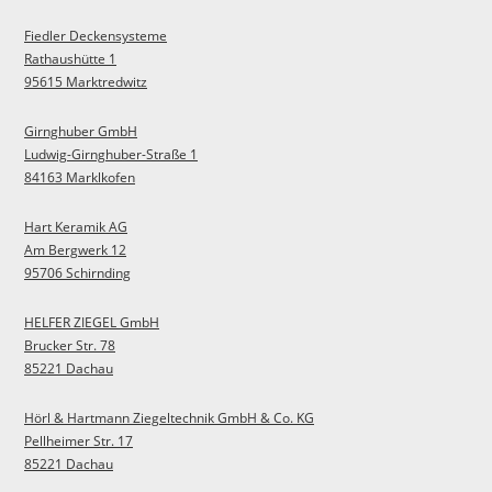
Fiedler Deckensysteme
Rathaushütte 1
95615 Marktredwitz
Girnghuber GmbH
Ludwig-Girnghuber-Straße 1
84163 Marklkofen
Hart Keramik AG
Am Bergwerk 12
95706 Schirnding
HELFER ZIEGEL GmbH
Brucker Str. 78
85221 Dachau
Hörl & Hartmann Ziegeltechnik GmbH & Co. KG
Pellheimer Str. 17
85221 Dachau