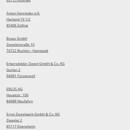
63755 Alzenau
Anton Hanrieder e.K.
Harland 19 1/2
85406 Zolling
Braas GmbH
Ziegeleistraße 10
74722 Buchen - Hainstadt
Erbersdobler Ziegel GmbH & Co. KG
Gurlan 2
94081 Fürstenzell
ERLUS AG
Hauptstr. 106
84088 Neufahrn
Ernst Ziegelwerk GmbH & Co. KG
Ziegelei 2
85117 Eitensheim