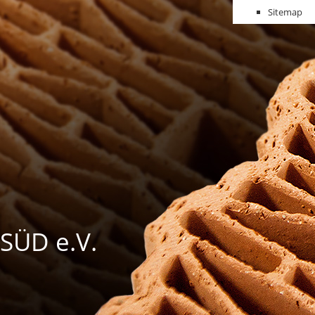
Sitemap
SÜD e.V.