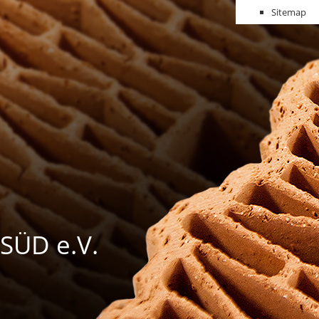
Sitemap
SÜD e.V.