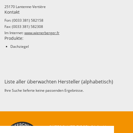
25170 Lantenne-Vertière
Kontakt
Fon: (0033 381) 582158
Fax: (0033 381) 582308
Im Internet:
www.wienerberger.fr
Produkte:
Dachziegel
Liste aller überwachten Hersteller (alphabetisch)
Ihre Suche lieferte keine passenden Ergebnisse.
GÜTESCHUTZ ZIEGEL Süd e.V.
-
Überwachungs- und